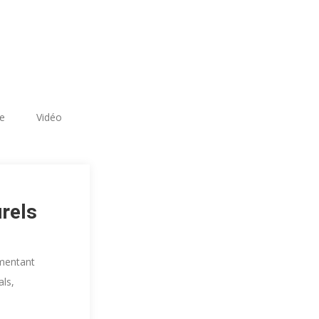
re
Vidéo
rels
umentant
als,