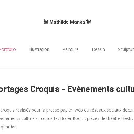
🐩 Mathilde Manka 🐩
Portfolio
Illustration
Peinture
Dessin
Sculptu
ortages Croquis - Evènements cultu
 croquis réalisés pour la presse papier, web ou réseaux sociaux doc
vènements culturels : concerts, Boiler Room, pièces de théâtre, festiv
quartier,...