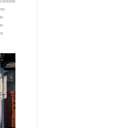
l consiste
res
un
un
es