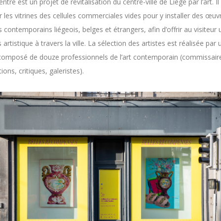
ntre est un projet de revitalisation du centre-ville de Liège par l’art. I
ir les vitrines des cellules commerciales vides pour y installer des œuv
es contemporains liégeois, belges et étrangers, afin d’offrir au visiteur 
 artistique à travers la ville. La sélection des artistes est réalisée par 
composé de douze professionnels de l’art contemporain (commissair
ions, critiques, galeristes).