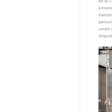
Art au Ce
à invest
d’artist
parcours
comité 
d’exposit