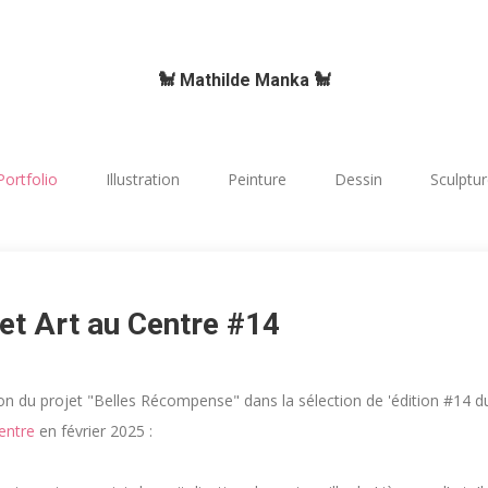
🐩 Mathilde Manka 🐩
Portfolio
Illustration
Peinture
Dessin
Sculptu
et Art au Centre #14
on du projet "Belles Récompense" dans la sélection de 'édition #14 d
entre
en février 2025 :